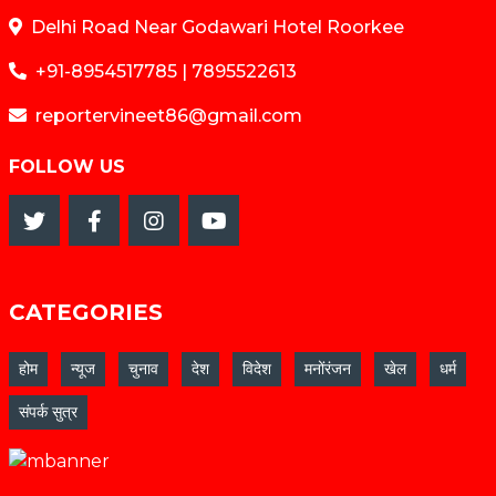
Delhi Road Near Godawari Hotel Roorkee
+91-8954517785 | 7895522613
reportervineet86@gmail.com
FOLLOW US
CATEGORIES
होम
न्यूज
चुनाव
देश
विदेश
मनोंरंजन
खेल
धर्म
संपर्क सुत्र